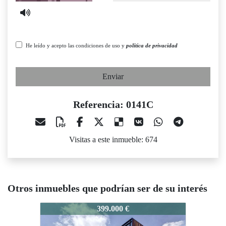
He leído y acepto las condiciones de uso y
política de privacidad
Enviar
Referencia: 0141C
Visitas a este inmueble: 674
Otros inmuebles que podrían ser de su interés
141C
0141C
0141C
399.000 €
389.000 €