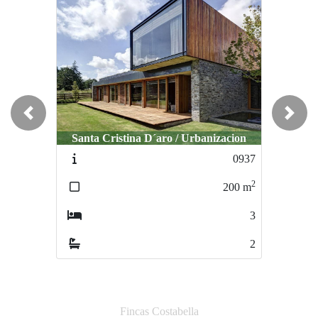
Previous
Next
Santa Cristina D´aro / Urbanizacion
Palafrugell / Centro
0937
0756
2
2
200
m
156
m
3
4
2
2
Fincas Costabella