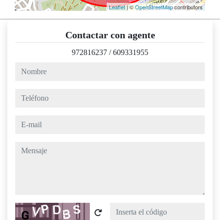
Leaflet
| ©
OpenStreetMap
contributors
Contactar con agente
972816237
/
609331955
nombre
teléfono
e-mail
mensaje
Captcha