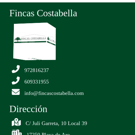
Fincas Costabella
972816237
609331955
info@fincascostabella.com
Dirección
C/ Juli Garreta, 10 Local 39
17250 Playa de Aro