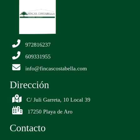
972816237
609331955
info@fincascostabella.com
Dirección
C/ Juli Garreta, 10 Local 39
17250 Playa de Aro
Contacto