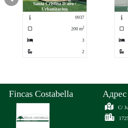
Previous
Palafrugell / Centro
Plat
0756
2
156
m
4
2
Fincas Costabella
Aдрес
C/ J
1725