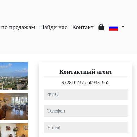
з по продажам
Найди нас
Контакт
Контактный агент
972816237
/
609331955
ФИО
Телефон
e-mail