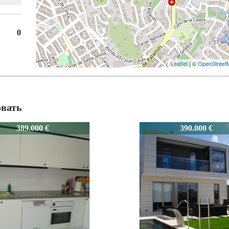
0
Leaflet
| ©
OpenStreet
овать
C
0141C
390.000 €
295.000 €