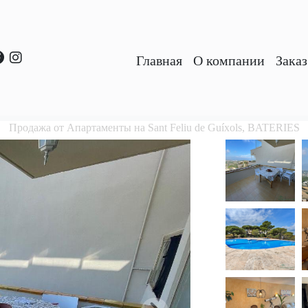
Главная
O компании
Зака
Продажа от Апартаменты на Sant Feliu de Guíxols, BATERIES