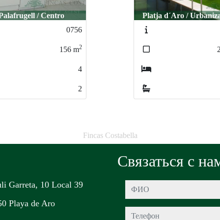
ja d´Aro / Urbanización
Platja d´Aro / Cent
0938
2
200
m
3
2
Fincas Costabella
Связаться с на
uli Garreta, 10 Local 39
ФИО
0 Playa de Aro
Телефон