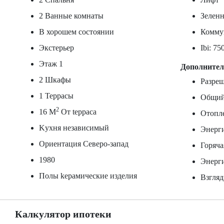
2 Ванные комнаты
Зеленн
В хорошем состоянии
Коммун
Экстерьер
Ibi: 75
Этаж 1
Дополните
2 Шкафы
Разре
1 Террасы
Общий
2
16 M
От tерраса
Отопл
Kухня независимый
Энерг
Ориентация Северо-запад
Горяча
1980
Энерг
Полы kерамические изделия
Взгляд
Калкулятор ипотеки