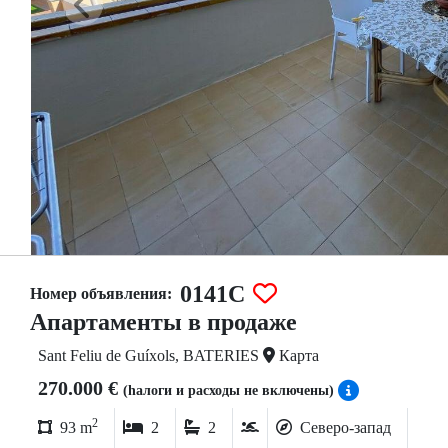
0141C
Номер объявления:
Апартаменты в продаже
Sant Feliu de Guíxols, BATERIES
Карта
270.000 €
(hалоги и расходы не включены)
2
93 m
2
2
Северо-запад