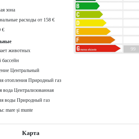
ая зона
альные расходы от 158 €
0 €
льные
99
шает животных
 бассейн
ение Центральный
ия отопления Природный газ
я вода Централизованная
ия воды Природный газ
ы: mare și munte
Карта