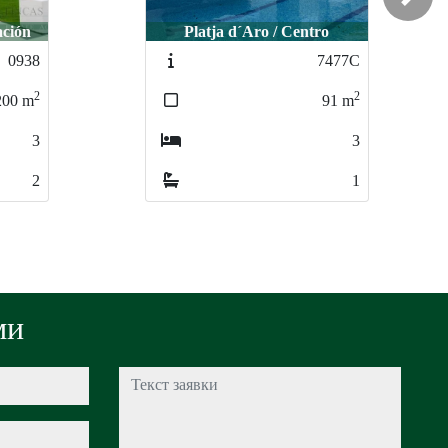
Next
ro
Castell-Platja d´Aro / Centro
7477C
7472
2
2
91
m
121
m
3
3
1
2
ми
Текст заявки