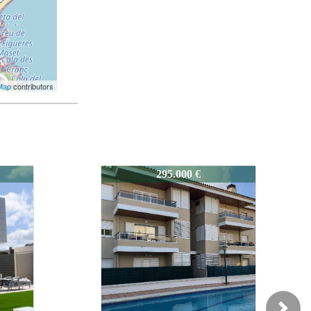
Map
contributors
0141C
385.000 €