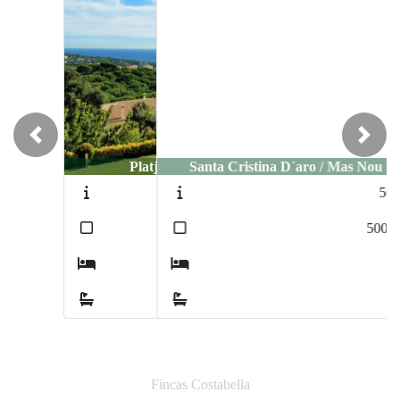
Previous
Next
Santa Cristina D´aro / Mas Nou
5044
2
500
m
5
5
Fincas Costabella