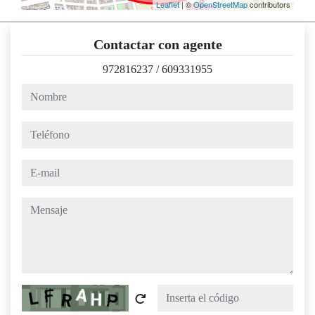
Leaflet
| ©
OpenStreetMap
contributors
Contactar con agente
972816237
/
609331955
nombre
teléfono
e-mail
mensaje
Captcha