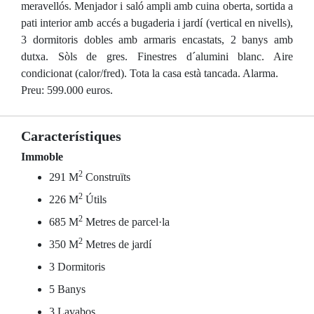
meravellós. Menjador i saló ampli amb cuina oberta, sortida a
pati interior amb accés a bugaderia i jardí (vertical en nivells),
3 dormitoris dobles amb armaris encastats, 2 banys amb
dutxa. Sòls de gres. Finestres d´alumini blanc. Aire
condicionat (calor/fred). Tota la casa està tancada. Alarma.
Preu: 599.000 euros.
Característiques
Immoble
2
291 M
Construïts
2
226 M
Útils
2
685 M
Metres de parcel·la
2
350 M
Metres de jardí
3 Dormitoris
5 Banys
3 Lavabos