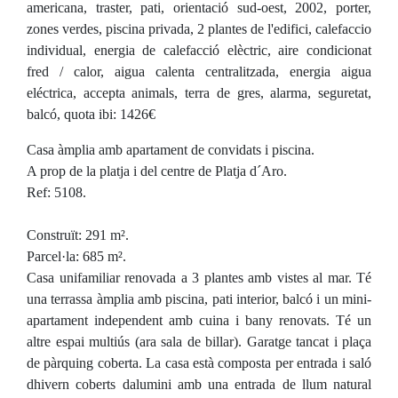
americana, traster, pati, orientació sud-oest, 2002, porter,
zones verdes, piscina privada, 2 plantes de l'edifici, calefaccio
individual, energia de calefacció elèctric, aire condicionat
fred / calor, aigua calenta centralitzada, energia aigua
eléctrica, accepta animals, terra de gres, alarma, seguretat,
balcó, quota ibi: 1426€
Casa àmplia amb apartament de convidats i piscina.
A prop de la platja i del centre de Platja d´Aro.
Ref: 5108.
Construït: 291 m².
Parcel·la: 685 m².
Casa unifamiliar renovada a 3 plantes amb vistes al mar. Té
una terrassa àmplia amb piscina, pati interior, balcó i un mini-
apartament independent amb cuina i bany renovats. Té un
altre espai multiús (ara sala de billar). Garatge tancat i plaça
de pàrquing coberta. La casa està composta per entrada i saló
dhivern coberts dalumini amb una entrada de llum natural