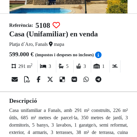
5108
Referència:
Casa (Unifamiliar) en venda
Platja d´Aro, Fanals
mapa
599.000 €
(impostos i despeses no incloses)
2
291 m
3
5
3
1
Descripció
Casa unifamiliar a Fanals, amb 291 m² construïts, 226 m²
útils, 685 m² metres de parcel·la, 350 metres de jardí, 3
dormitoris, 5 banys, 3 lavabos, 1 garatge/s, semi reformat,
exterior, 4 armaris, 3 terrasses, 38 m² de terrassa, cuina