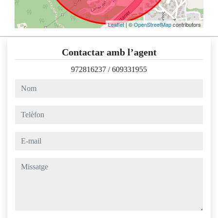
Leaflet
| ©
OpenStreetMap
contributors
Contactar amb l’agent
972816237
/
609331955
nom
telèfon
e-mail
missatge