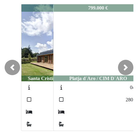
5108
799.000 €
Previous
Next
Platja d´Aro / CIM D´ARO
0405
2
280
m
3
2