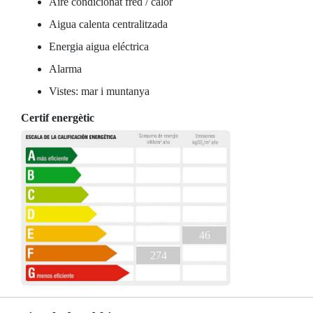
Aire condicionat fred / calor
Aigua calenta centralitzada
Energia aigua eléctrica
Alarma
Vistes: mar i muntanya
Certif energètic
46
274