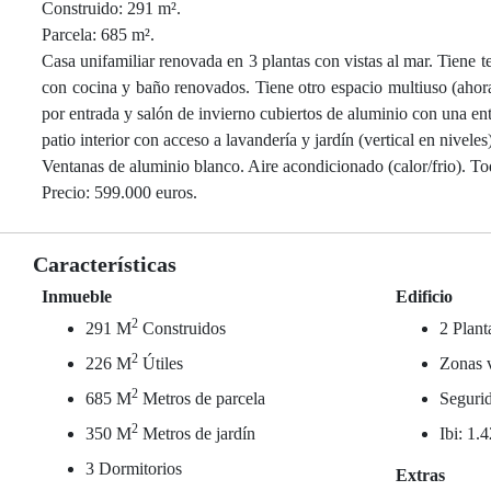
Construido: 291 m².
Parcela: 685 m².
Casa unifamiliar renovada en 3 plantas con vistas al mar. Tiene t
con cocina y baño renovados. Tiene otro espacio multiuso (ahora 
por entrada y salón de invierno cubiertos de aluminio con una en
patio interior con acceso a lavandería y jardín (vertical en nive
Ventanas de aluminio blanco. Aire acondicionado (calor/frio). Tod
Precio: 599.000 euros.
Características
Inmueble
Edificio
2
291 M
Construidos
2 Plant
2
226 M
Útiles
Zonas 
2
685 M
Metros de parcela
Seguri
2
350 M
Metros de jardín
Ibi: 1.
3 Dormitorios
Extras