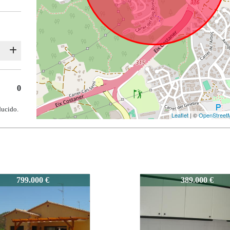
0
ducido.
Leaflet
| ©
OpenStreet
5108
389.000 €
450.000 €