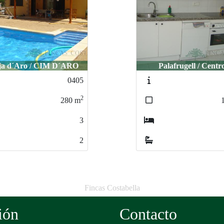
Palafrugell / Centro
Platja d´Aro / Cent
0756
2
156
m
4
2
Fincas Costabella
ión
Contacto