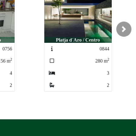
Next
ro
Platja d´Aro / Urbanización
0844
0938
2
2
280
m
200
m
3
3
2
2