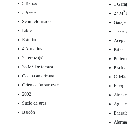
5 Baños
1 Garaj
3 Aseos
2
27 M
Semi reformado
Garaje 
Libre
Traster
Exterior
Acepta
4 Armarios
Patio
3 Terraza(s)
Portero
2
38 M
De terraza
Piscina
Cocina americana
Calefac
Orientación suroeste
Energía
2002
Aire ac
Suelo de gres
Agua ca
Balcón
Energía
Alarm