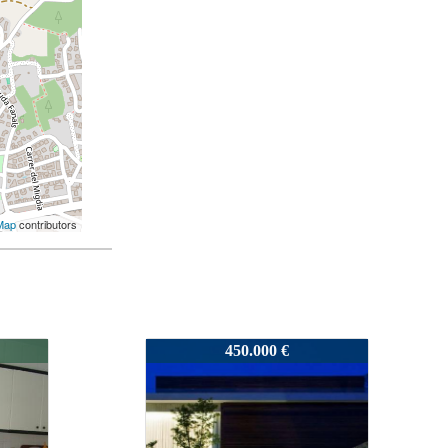
Map
contributors
5108
390.000 €