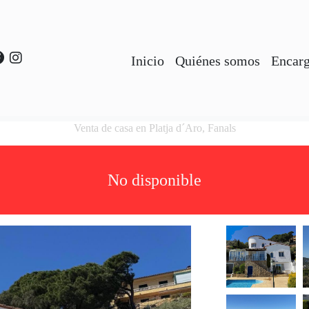
Inicio
Quiénes somos
Encarg
Venta de casa en Platja d´Aro, Fanals
No disponible