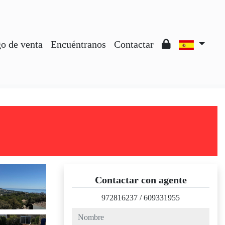
o de venta
Encuéntranos
Contactar
Contactar con agente
972816237
/
609331955
nombre