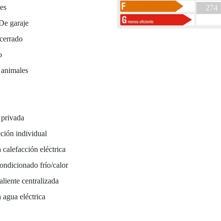
es
274
De garaje
cerrado
o
 animales
 privada
ción individual
 calefacción eléctrica
ondicionado frío/calor
liente centralizada
 agua eléctrica
a