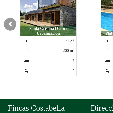
Previous
Platja d´Aro / CIM D´ARO
0405
2
280
m
3
2
Fincas Costabella
Direcc