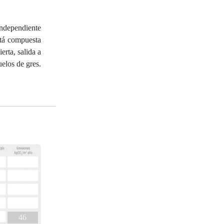
 independiente
stá compuesta
rta, salida a
uelos de gres.
46