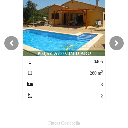
Previous
Next
Platja d´Aro / CIM D´ARO
Platja d´Aro / Centro
0405
0844
2
2
280
m
280
m
3
3
2
2
Fincas Costabella