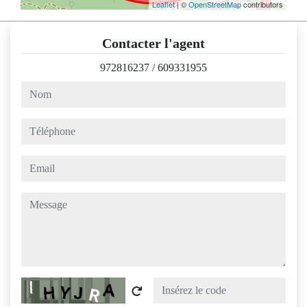
Leaflet
| ©
OpenStreetMap
contributors
Contacter l'agent
972816237
/
609331955
nom
téléphone
email
message
Captcha