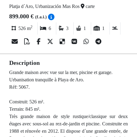
Platja d´Aro, Urbanización Mas Ros
carte
899.000 €
(f.a.i.)
2
526 m
6
3
1
1
Description
Grande maison avec vue sur la mer, piscine et garage.
Urbanisation tranquille à Playa de Aro.
Réf: 5067.
Construit: 526 m².
Terrain: 845 m².
Très grande maison de style rustique/classique sur deux
étages avec sous-sol au rez-de-jardin et piscine. Construite en
1988 et rénovée en 2012. El dispose d´une grande entrée, de