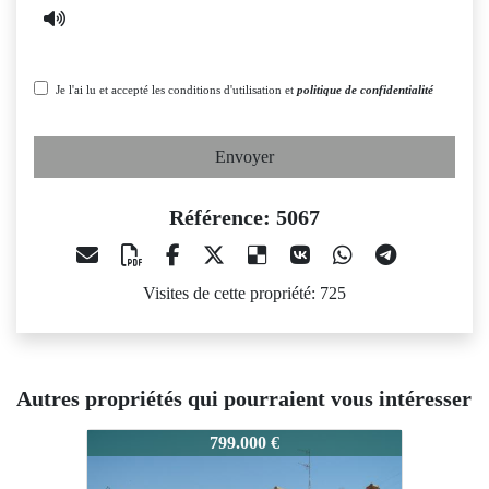
Je l'ai lu et accepté les conditions d'utilisation et
politique de confidentialité
Envoyer
Référence: 5067
Visites de cette propriété: 725
Autres propriétés qui pourraient vous intéresser
067
5067
5067
799.000 €
450.000 €