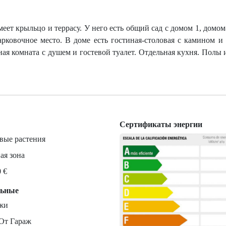
меет крыльцо и террасу. У него есть общий сад с домом 1, домо
рковочное место. В доме есть гостиная-столовая с камином и
нная комната с душем и гостевой туалет. Отдельная кухня. Полы 
Сертификаты энергии
вые растения
ая зона
0 €
льные
ажи
От Гараж