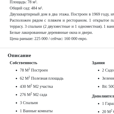
Площадь: 78 м².
Общий сад: 484 м².
Двухквартирный дом в два этажа. Построен в 1969 году, и
Расположен рядом с пляжем и рестораном. 1 открытое па
террасу. 3 спальни (2 двухместные и 1 одноместная). 1 ва
Белые лакированные деревянные окна и двери.
Цена раньше: 225 000 / сейчас: 160 000 евро.
Описание
Собственность
Здания
2
78 M
Построен
2 Садо
2
62 M
Полезная площадь
Зеленн
2
430 M
М2 участка
Ibi: 50
2
276 M
М2 сада
Дополните
3 Спальня
1 Гар
1 Ванные комнаты
2
20 M