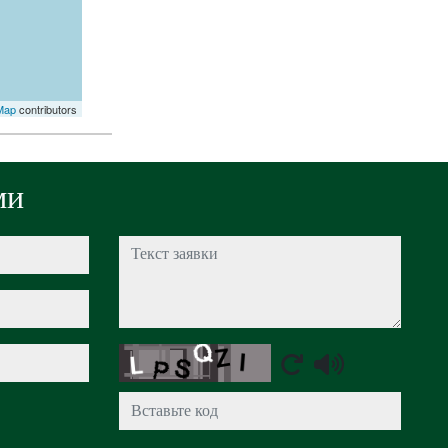
Map
contributors
ми
Текст заявки
Captcha