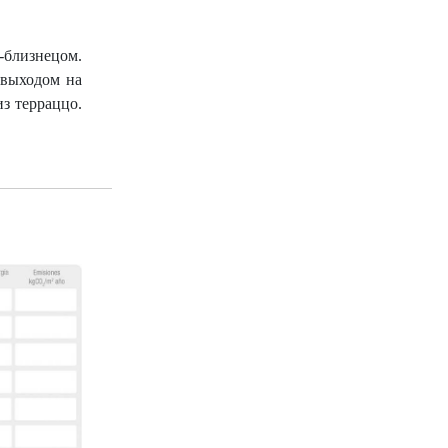
м-близнецом.
 выходом на
из терраццо.