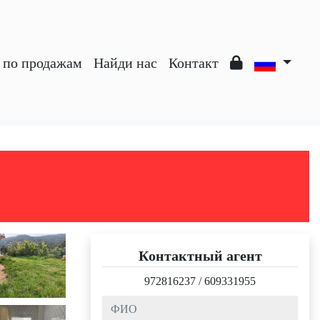
з по продажам
Найди нас
Контакт
Контактный агент
972816237
/
609331955
ФИО