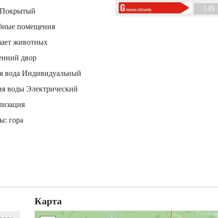
149
 Покрытый
бные помещения
шает животных
енний двор
ая вода Индивидуальный
ия воды Электрический
лизация
ы: гора
Карта