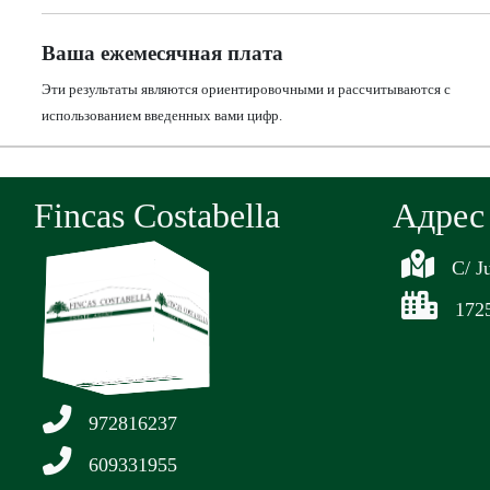
Ваша ежемесячная плата
Эти результаты являются ориентировочными и рассчитываются с
использованием введенных вами цифр.
Fincas Costabella
Aдрес
C/ J
1725
972816237
609331955