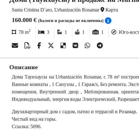
Santa Cristina D´aro, Urbanización Rosamar
Карта
160.000 €
(hалоги и расходы не включены)
2
78 m
3
1
1
1
Юго-вос
Описание
Домa Таунхаусы на Urbanización Rosamar, c 78 m² построен
Ванные комнаты , 1 Санузлы , 1 Гараж/s, Без ремонта, Экс
помещения, Внутренний двор , Меблированная, ориентац
Индивидуальный, энергия воды Электрический, Разрешает ж
Двухквартирный дом с садом, патио и террасой в Розамар.
Чистый вид на горы.
Ссылка: 5096.