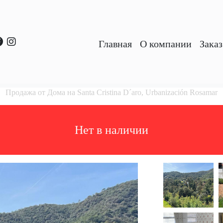
Главная
O компании
Зака
Продажа от Домa на Santa Cristina D´aro, Urbanización Rosamar
Hет в наличии