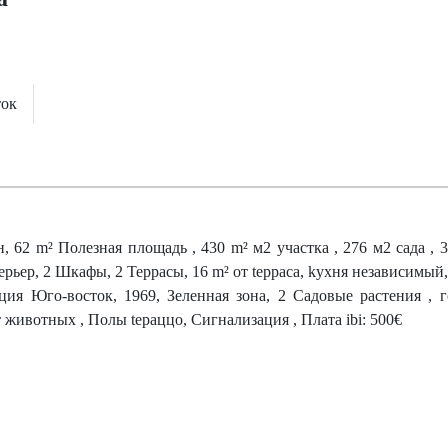
ток
, 62 m² Полезная площадь , 430 m² м2 участка , 276 м2 сада , 3
терьер, 2 Шкафы, 2 Террасы, 16 m² от tерраса, kухня независимы
ия Юго-восток, 1969, Зеленная зона, 2 Садовые растения , г
ивотных , Полы tераццо, Сигнализация , Плата ibi: 500€