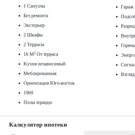
1 Санузлы
Гараж
Без ремонта
Подсо
Экстерьер
Разре
2 Шкафы
Внутр
2 Террасы
Горяч
2
16 M
От tерраса
Энерг
Kухня независимый
Сигна
Меблированная
Взгляд
Ориентация Юго-восток
1969
Полы tераццо
Калкулятор ипотеки