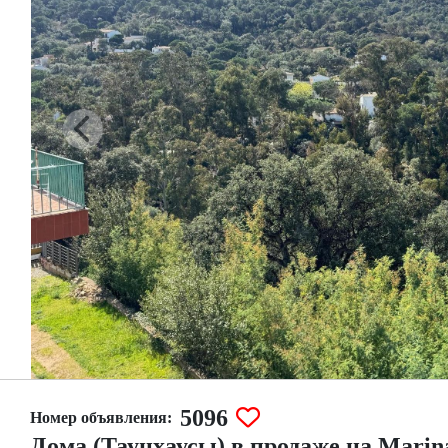
5096
Номер объявления:
Домa (Таунхаусы) в продаже на Marin