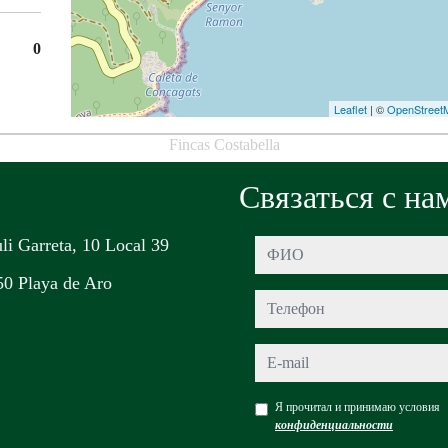
0
Leaflet
| ©
OpenStreet
Fincas Costabella
Связаться с на
uli Garreta, 10 Local 39
ФИО
0 Playa de Aro
Телефон
e-mail
Я прочитал и принимаю условия
конфиденциальности