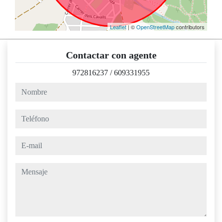
Leaflet
| ©
OpenStreetMap
contributors
Contactar con agente
972816237
/
609331955
nombre
teléfono
e-mail
mensaje