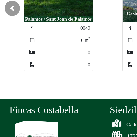
Previous
Castell d´Ar
Castell d´A
Palamos / Sant Joan de Palamós
Ma
M
0049
2
0
m
0
0
Fincas Costabella
Siedzi
C/ J
1725