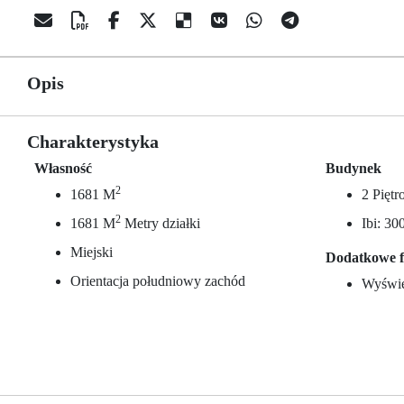
Opis
Charakterystyka
Własność
Budynek
2
1681 M
2 Pięt
2
1681 M
Metry działki
Ibi: 30
Miejski
Dodatkowe f
Orientacja południowy zachód
Wyświet