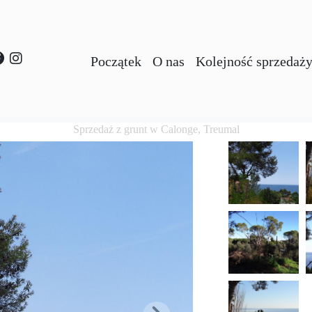
Początek
O nas
Kolejność sprzedaż
Sprzedaż z grunt w Calonge, Treumal