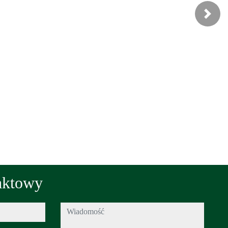
Next
s
aktowy
wiadomość