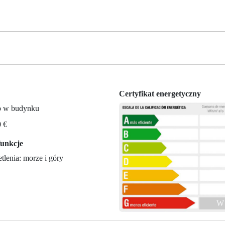
Certyfikat energetyczny
ro w budynku
0 €
unkcje
lenia: morze i góry
W 