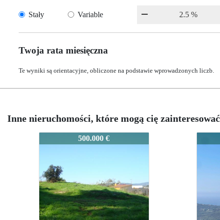
Stały
Variable
Twoja rata miesięczna
Te wyniki są orientacyjne, obliczone na podstawie wprowadzonych liczb.
Inne nieruchomości, które mogą cię zainteresować
2006C
2006C
2006C
500.000 €
37
3