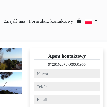
y
Znajdź nas
Formularz kontaktowy
Agent kontaktowy
972816237
/
609331955
nazwa
telefon
e-mail