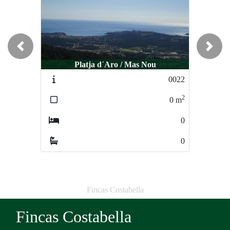
Previous
Next
Platja d´Aro / Mas Nou
Calonge / Mas Ambros
0022
0037
2
2
0
m
697
m
0
0
0
0
Fincas Costabella
Fincas Costabella