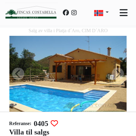
Salg av villa i Platja d´Aro, CIM D´ARO
0405
Referanse:
Villa til salgs