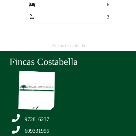
6
3
3
2
Fincas Costabella
Fincas Costabella
972816237
609331955