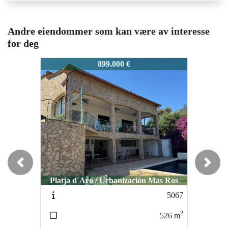
Andre eiendommer som kan være av interesse
for deg
0405
0405
899.000 €
450.000 €
Previous
Next
Platja d´Aro / Urbanización Mas Ros
Platja d´Aro / Centro
5067
0844
2
2
526
m
280
m