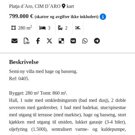
Platja d´Aro, CIM D´ARO
kart
799.000 €
(skatter og avgifter ikke inkludert)
2
280 m
3
2
Beskrivelse
Semi-ny villa med hage og basseng.
Ref: 0405.
Bygget: 280 m² Tomt: 860 m².
Hall, 1 suite med omkledningsrom (bad med dusj), 2 doble
soverom med garderober, 1 bad med badekar, stue/spisestue
med utgang til terrasse (med markise), hage og basseng, stort
kjøkken med utgang til utsiden, lukket garasje (3-4 biler),
oljefyring (1.500l), sentralisert varme- og kuldepumpe,