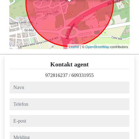
Leaflet
| ©
OpenStreetMap
contributors
Kontakt agent
972816237
/
609331955
navn
telefon
e-post
melding