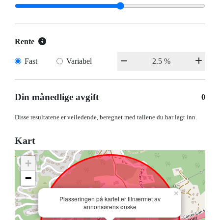
Rente
Fast
Variabel
Din månedlige avgift
0
Disse resultatene er veiledende, beregnet med tallene du har lagt inn.
Kart
+
−
×
Plasseringen på kartet er tilnærmet av
annonsørens ønske