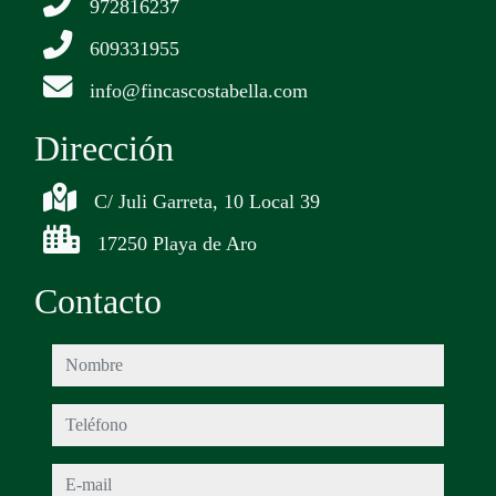
972816237
609331955
info@fincascostabella.com
Dirección
C/ Juli Garreta, 10 Local 39
17250 Playa de Aro
Contacto
nombre
teléfono
e-mail