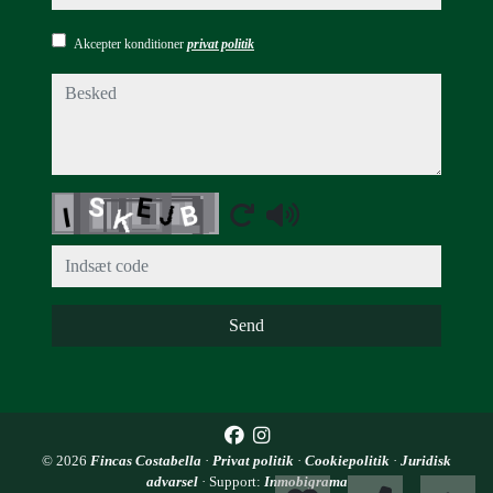
Akcepter konditioner
privat politik
besked
Captcha
Send
© 2026
Fincas Costabella
·
Privat politik
·
Cookiepolitik
·
Juridisk
advarsel
· Support:
Inmobigrama