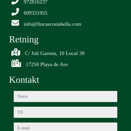
972816237
609331955
info@fincascostabella.com
Retning
C/ Juli Garreta, 10 Local 39
17250 Playa de Aro
Kontakt
navn
tlf.
e-mail