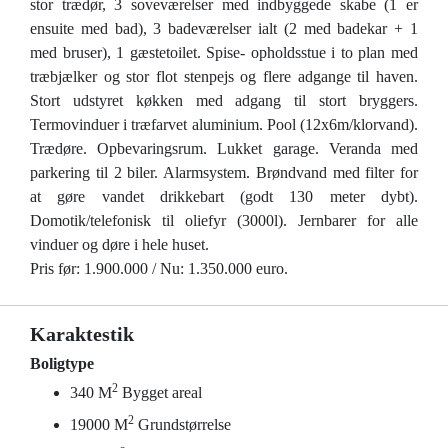
stor trædør, 3 soveværelser med indbyggede skabe (1 er
ensuite med bad), 3 badeværelser ialt (2 med badekar + 1
med bruser), 1 gæstetoilet. Spise- opholdsstue i to plan med
træbjælker og stor flot stenpejs og flere adgange til haven.
Stort udstyret køkken med adgang til stort bryggers.
Termovinduer i træfarvet aluminium. Pool (12x6m/klorvand).
Trædøre. Opbevaringsrum. Lukket garage. Veranda med
parkering til 2 biler. Alarmsystem. Brøndvand med filter for
at gøre vandet drikkebart (godt 130 meter dybt).
Domotik/telefonisk til oliefyr (3000l). Jernbarer for alle
vinduer og døre i hele huset.
Pris før: 1.900.000 / Nu: 1.350.000 euro.
Karaktestik
Boligtype
2
340 M
Bygget areal
2
19000 M
Grundstørrelse