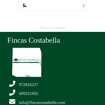
2
3
Fincas Costabella
Fincas Costabella
972816237
609331955
info@fincascostabella.com