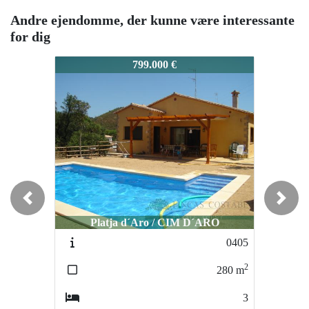
Andre ejendomme, der kunne være interessante
for dig
740
0740
0740
799.000 €
899.000 €
Previous
Next
Platja d´Aro / CIM D´ARO
Platja d´Aro / Urbanización Mas Ros
Platja d
0405
5067
2
2
280
m
526
m
3
6