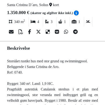
Santa Cristina D´aro, Solius
kort
1.350.000 €
(skatter og afgifter ikke inkl.)
2
340 m
4
3
1
1
Beskrivelse
Storslået rustikt hus med stor grund og swimmingpool.
Beliggende i Santa Cristina de Aro.
Ref: 0740.
Bygget: 340 m². Land: 1,9 HC.
Pragtfuldt autentisk Catalansk stenhus i et plan med
swimmingpool, stor veranda med indbygget grill og en
velholdt grøn have/park. Bygget i 1980. Består af: entre med