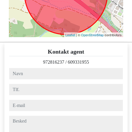
Leaflet
| ©
OpenStreetMap
contributors
Kontakt agent
972816237
/
609331955
navn
tlf.
e-mail
besked