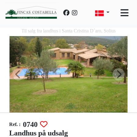
Til salg fra landhus i Santa Cristina D´aro, Solius
0740
Ref. :
Landhus på udsalg