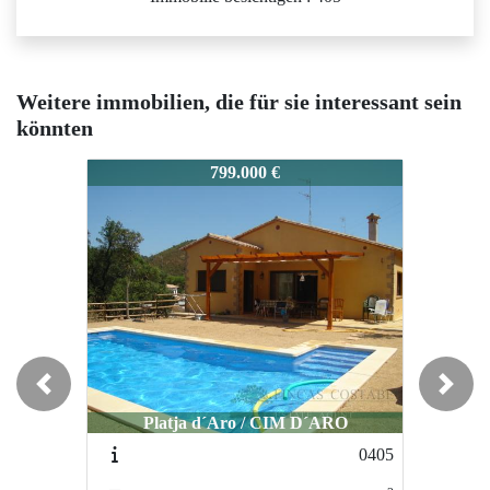
Weitere immobilien, die für sie interessant sein
könnten
740
0740
0740
799.000 €
899.000 €
Previous
Next
Platja d´Aro / CIM D´ARO
Platja d´Aro / Urbanización Mas Ros
Platja d
0405
5067