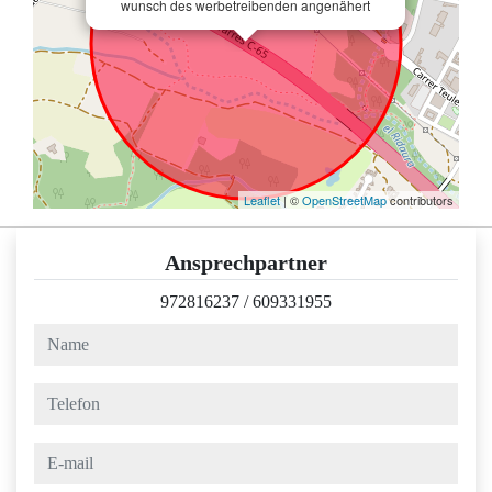
wunsch des werbetreibenden angenähert
Leaflet
| ©
OpenStreetMap
contributors
Ansprechpartner
972816237
/
609331955
name
telefon
e-mail