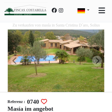
Zu verkaufen von masía in Santa Cristina D´aro, Solius
0740
Referenz :
Masía im angebot