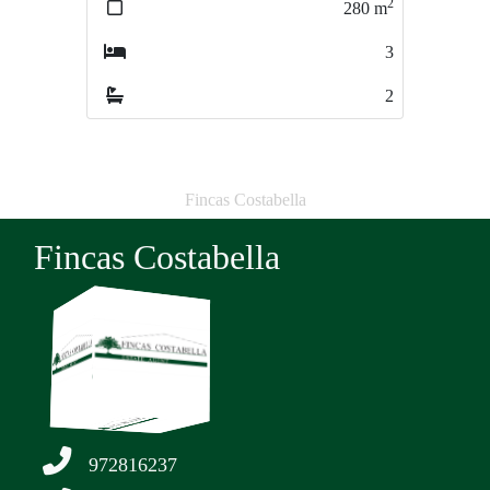
2
2
280
m
526
m
3
6
2
3
Fincas Costabella
Fincas Costabella
972816237