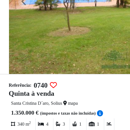
0740
Referência:
Quinta à venda
Santa Cristina D´aro, Solius
mapa
1.350.000 €
(impostos e taxas não incluídas)
2
340 m
4
3
1
1