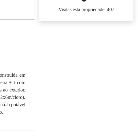
Visitas esta propriedade: 407
onstruída em
heira + 1 com
 ao exterior.
12x6m/cloro).
ná-la potável
o.