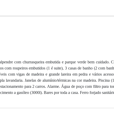
alpendre com churrasqueira embutida e parque verde bem cuidado. C
os com roupeiros embutidos (1 é suite), 3 casas de banho (2 com ban
íveis com vigas de madeira e grande lareira em pedra e vários acessos
 lavandaria. Janelas de alumínio/térmicas na cor madeira. Piscina (
tacionamento para 2 carros. Alarme. Água de poço com filtro para tor
mento a gasóleo (3000l). Bares por toda a casa. Ferro forjado sanitári