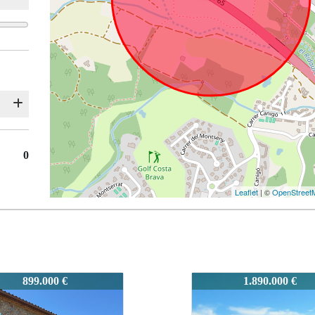
0
Leaflet
| ©
OpenStreet
0740
1.890.000 €
1.000.000 €