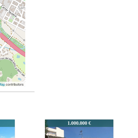
Map
contributors
0740
978.000 €