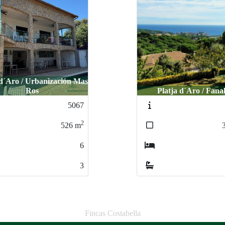
latja d´Aro / Fanals
Platja d´Aro / Cent
0858
2
363
m
6
5
Fincas Costabella