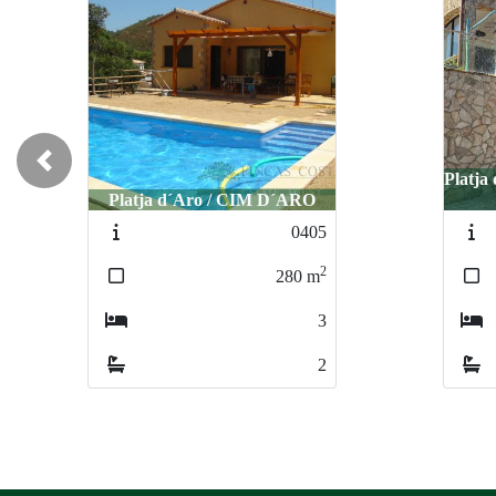
Previous
Platja d´Aro / Urbanización Mas
Ros
P
5067
2
526
m
6
3