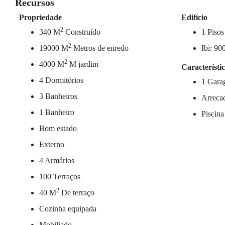
Recursos
Propriedade
Edifício
2
340 M
Construído
1 Pisos
2
19000 M
Metros de enredo
Ibi: 90
2
4000 M
M jardim
Característi
4 Dormitórios
1 Gara
3 Banheiros
Arreca
1 Banheiro
Piscina
Bom estado
Externo
4 Armários
100 Terraços
2
40 M
De terraço
Cozinha equipada
Mobiliado