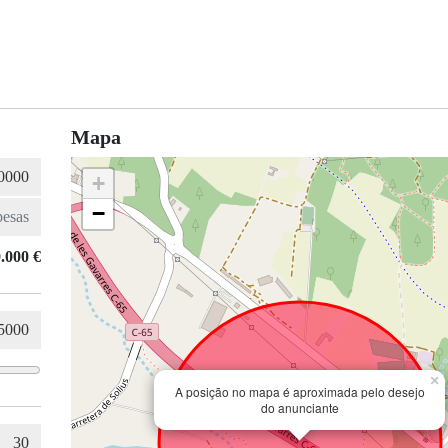
Mapa
+
−
.000 €
×
A posição no mapa é aproximada pelo desejo
do anunciante