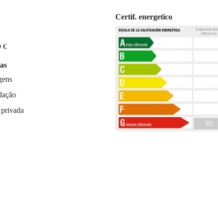
Certif. energetico
0 €
cas
gens
dação
 privada
99