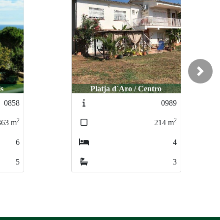
Next
ro
Platja d´Aro / Mas Nou
0989
0947
2
2
214
m
295
m
4
3
3
2