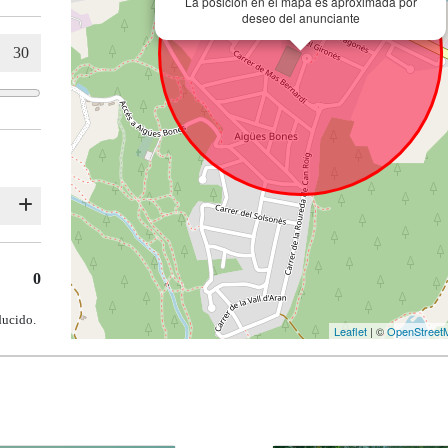
La posición en el mapa es aproximada por
deseo del anunciante
0
ducido.
Leaflet
| ©
OpenStreet