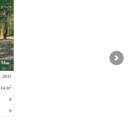
53.000 €
Next
tera / Urbanización
Fontbona
2023
2
609
m
0
0