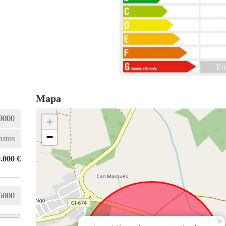
En
Mapa
+
−
.000 €
×