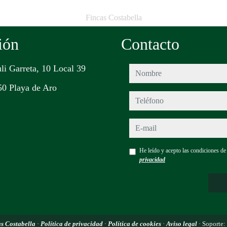
Fincas Costabella
ión
Contacto
uli Garreta, 10 Local 39
nombre
0 Playa de Aro
teléfono
e-mail
He leído y acepto las condiciones d
privacidad
s Costabella
·
Política de privacidad
·
Política de cookies
·
Aviso legal
· Soporte: