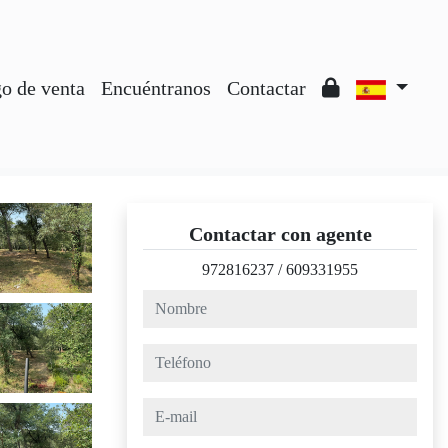
o de venta
Encuéntranos
Contactar
Contactar con agente
972816237
/
609331955
nombre
teléfono
e-mail