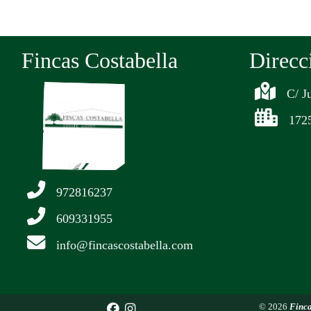
Fincas Costabella
Direcc
C/ J
1725
972816237
609331955
info@fincascostabella.com
© 2026
Finca