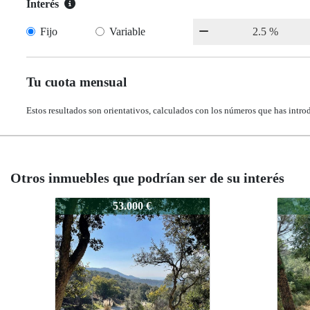
Interés
Fijo
Variable
Tu cuota mensual
Estos resultados son orientativos, calculados con los números que has intro
Otros inmuebles que podrían ser de su interés
0057
0057
0057
53.000 €
49.0
49