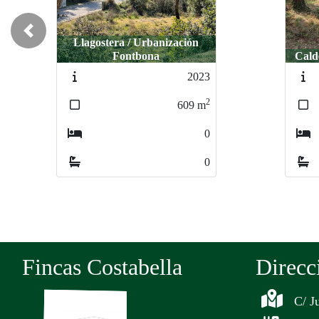
Previous
Llagostera / Urbanización
Fontbona
Caldes de Mala
Caldes de Ma
2023
2
609
m
0
0
Fincas Costabella
Direcc
C/ J