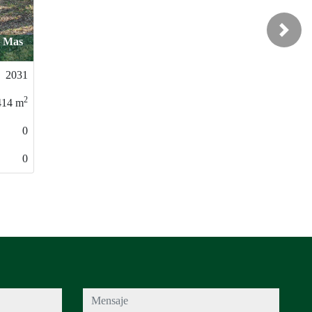
Next
Llagostera / Urbanización
Fontbona
2023
2
609
m
0
0
mensaje