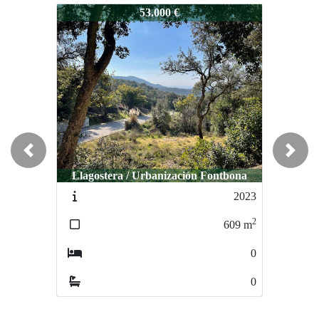
0057
53.000 €
Previous
Next
Llagostera / Urbanización Fontbona
2023
2
609
m
0
0