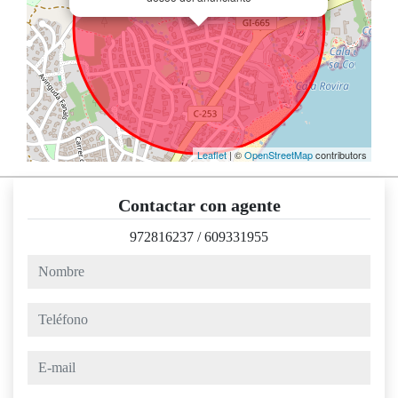
Leaflet
| ©
OpenStreetMap
contributors
Contactar con agente
972816237
/
609331955
nombre
teléfono
e-mail