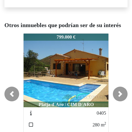
Otros inmuebles que podrían ser de su interés
0989
0989
098
799.000 €
899.000 €
Previous
Next
Platja d´Aro / CIM D´ARO
Platja d´Aro / Urbanización Mas Ros
P
0405
5067
2
2
280
m
526
m