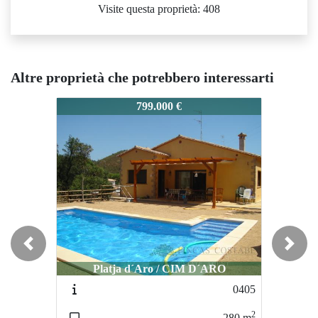
Visite questa proprietà: 408
Altre proprietà che potrebbero interessarti
0989
0989
0989
799.000 €
899.000 €
Previous
Next
Platja d´Aro / CIM D´ARO
Platja d´Aro / Urbanización Mas Ros
Platja 
0405
5067
2
2
280
m
526
m