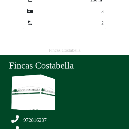
3
6
2
3
Fincas Costabella
Fincas Costabella
972816237