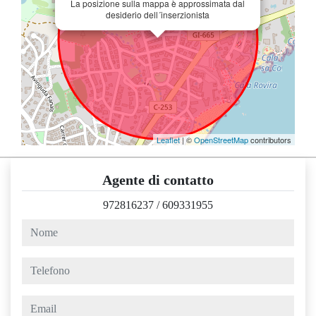
La posizione sulla mappa è approssimata dal
desiderio dell´inserzionista
Leaflet
| ©
OpenStreetMap
contributors
Agente di contatto
972816237
/
609331955
nome
telefono
email