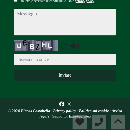
Ho letto e accettato le condizioni d'uso e
privacy policy
messaggio
Captcha
Inviare
© 2026
Fincas Costabella
·
Privacy policy
·
Politica sui cookie
·
Avviso
legale
· Supporto:
Inmobigrama