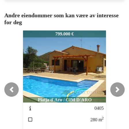
Andre eiendommer som kan være av interesse
for deg
0989
0989
09
799.000 €
899.000 €
Previous
Next
Platja d´Aro / CIM D´ARO
Platja d´Aro / Urbanización Mas Ros
0405
5067
2
2
280
m
526
m