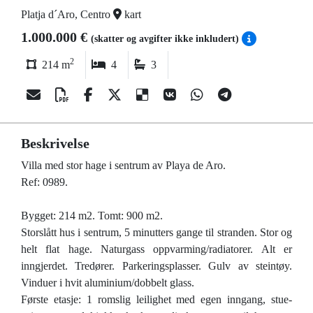
Platja d´Aro, Centro
kart
1.000.000 €
(skatter og avgifter ikke inkludert)
2
214 m
4
3
Beskrivelse
Villa med stor hage i sentrum av Playa de Aro.
Ref: 0989.
Bygget: 214 m2. Tomt: 900 m2.
Storslått hus i sentrum, 5 minutters gange til stranden. Stor og
helt flat hage. Naturgass oppvarming/radiatorer. Alt er
inngjerdet. Tredører. Parkeringsplasser. Gulv av steintøy.
Vinduer i hvit aluminium/dobbelt glass.
Første etasje: 1 romslig leilighet med egen inngang, stue-