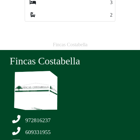
3
6
2
3
Fincas Costabella
Fincas Costabella
972816237
609331955