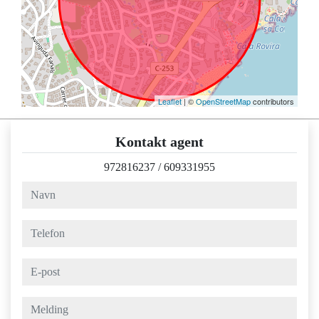
Leaflet
| ©
OpenStreetMap
contributors
Kontakt agent
972816237
/
609331955
navn
telefon
e-post
melding