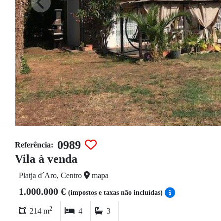
0989
Referência:
Vila à venda
Platja d´Aro, Centro
mapa
1.000.000 €
(impostos e taxas não incluídas)
2
214 m
4
3