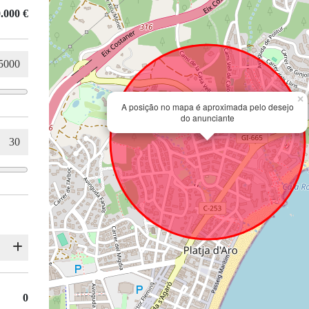
.000 €
×
A posição no mapa é aproximada pelo desejo
do anunciante
0