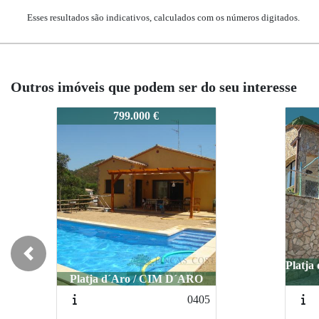
Esses resultados são indicativos, calculados com os números digitados.
Outros imóveis que podem ser do seu interesse
0989
0989
0989
0989
899.000 €
899.000 €
Previous
Platja d´Aro / Urbanización Mas
Platja d´Aro / Urbanización Mas
Ros
Ros
Santa 
Sant
5067
5067