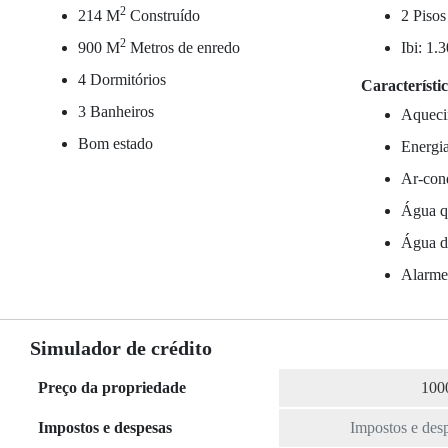
2
214 M
Construído
2 Pisos
2
900 M
Metros de enredo
Ibi: 1.
4 Dormitórios
Característi
3 Banheiros
Aqueci
Bom estado
Energia
Ar-cond
Água qu
Água da
Alarm
Simulador de crédito
Preço da propriedade
Impostos e despesas