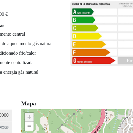
300 €
cas
mento central
 de aquecimento gás natural
icionado frio/calor
Em 
ente centralizada
 energia gás natural
e
Mapa
+
−