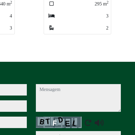
2
2
2
2
95
295
m
m
265
265
m
m
3
3
4
4
2
2
3
3
mensagem
Captcha