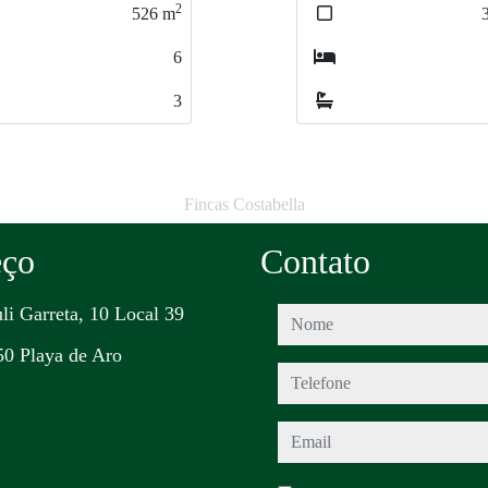
2
2
340
340
m
m
2
4
4
3
3
Fincas Costabella
eço
Contato
uli Garreta, 10 Local 39
nome
0 Playa de Aro
telefone
email